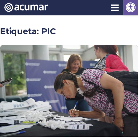
Open
Skip
to
content
Etiqueta:
PIC