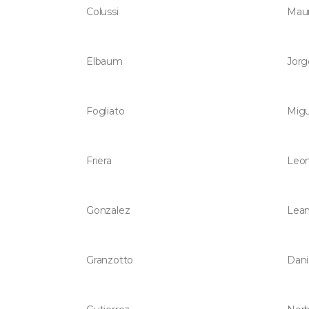
Colussi
Mau
Elbaum
Jorg
Fogliato
Migu
Friera
Leon
Gonzalez
Lean
Granzotto
Dani