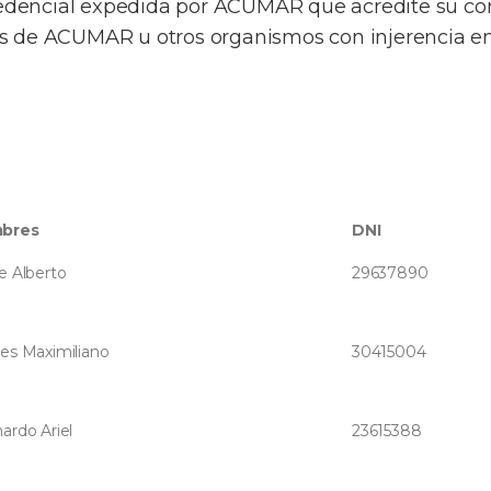
edencial expedida por ACUMAR que acredite su con
as de ACUMAR u otros organismos con injerencia en
bres
DNI
e Alberto
29637890
es Maximiliano
30415004
ardo Ariel
23615388