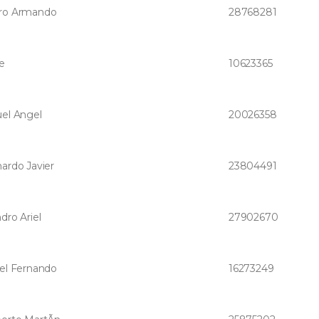
ro Armando
28768281
e
10623365
el Angel
20026358
ardo Javier
23804491
dro Ariel
27902670
el Fernando
16273249