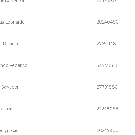
erto MartÃ­n
25875202
as Leonardo
28240486
a Daniela
27691148
ndo Federico
33373060
 Salvador
27791886
o Javier
24248098
e Ignacio
20249900