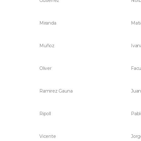
Gutierrez
Norb
Miranda
Mati
Muñoz
Ivan
Oliver
Facu
Ramirez Gauna
Juan
Ripoll
Pabl
Vicente
Jorg